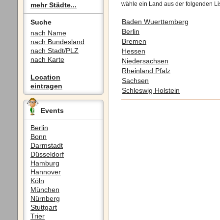
wähle ein Land aus der folgenden Li
mehr Städte...
Baden Wuerttemberg
Suche
Berlin
nach Name
Bremen
nach Bundesland
nach Stadt/PLZ
Hessen
nach Karte
Niedersachsen
Rheinland Pfalz
Location
Sachsen
eintragen
Schleswig Holstein
Events
Berlin
Bonn
Darmstadt
Düsseldorf
Hamburg
Hannover
Köln
München
Nürnberg
Stuttgart
Trier