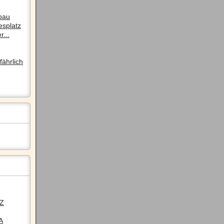
pau
esplatz
r...
ährlich
LZ
A