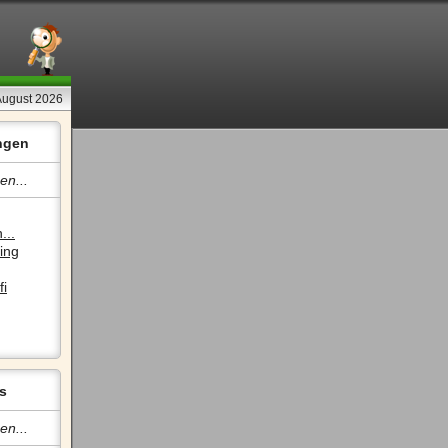
August 2026
ngen
en...
...
ing
fi
s
en...