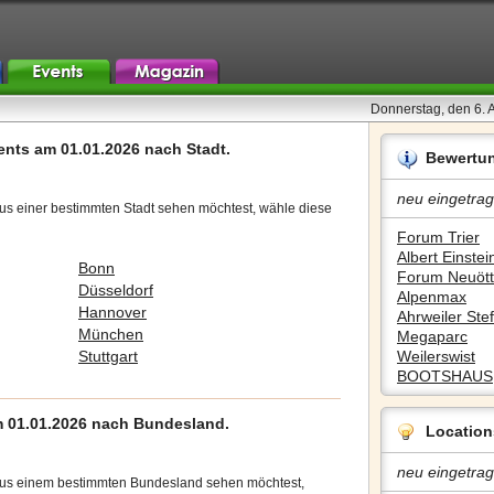
Donnerstag, den 6. 
ents am 01.01.2026 nach Stadt.
Bewertu
neu eingetrag
us einer bestimmten Stadt sehen möchtest, wähle diese
Forum Trier
Albert Einstein
Bonn
Forum Neuött
Düsseldorf
Alpenmax
Hannover
Ahrweiler Stef
München
Megaparc
Stuttgart
Weilerswist
BOOTSHAUS
 01.01.2026 nach Bundesland.
Location
neu eingetrag
aus einem bestimmten Bundesland sehen möchtest,