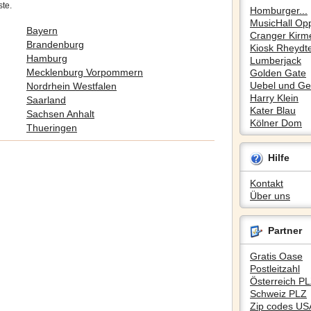
ste.
Homburger...
MusicHall Op
Bayern
Cranger Kirm
Brandenburg
Kiosk Rheydte
Hamburg
Lumberjack
Mecklenburg Vorpommern
Golden Gate
Uebel und Gef
Nordrhein Westfalen
Harry Klein
Saarland
Kater Blau
Sachsen Anhalt
Kölner Dom
Thueringen
Hilfe
Kontakt
Über uns
Partner
Gratis Oase
Postleitzahl
Österreich P
Schweiz PLZ
Zip codes US