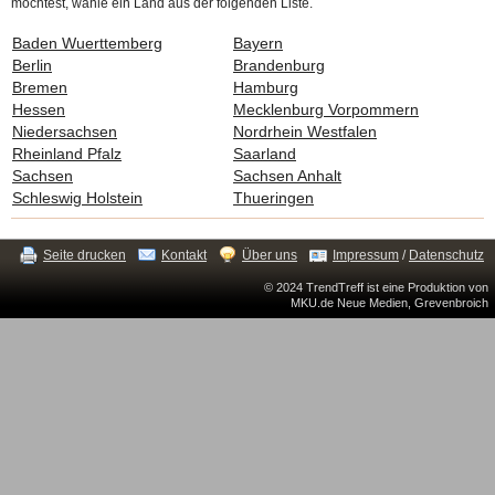
möchtest, wähle ein Land aus der folgenden Liste.
Baden Wuerttemberg
Bayern
Berlin
Brandenburg
Bremen
Hamburg
Hessen
Mecklenburg Vorpommern
Niedersachsen
Nordrhein Westfalen
Rheinland Pfalz
Saarland
Sachsen
Sachsen Anhalt
Schleswig Holstein
Thueringen
Seite drucken
Kontakt
Über uns
Impressum
/
Datenschutz
© 2024 TrendTreff ist eine Produktion von
MKU.de Neue Medien, Grevenbroich