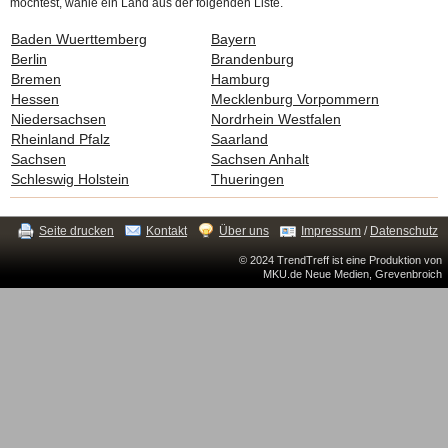
möchtest, wähle ein Land aus der folgenden Liste.
Baden Wuerttemberg
Bayern
Berlin
Brandenburg
Bremen
Hamburg
Hessen
Mecklenburg Vorpommern
Niedersachsen
Nordrhein Westfalen
Rheinland Pfalz
Saarland
Sachsen
Sachsen Anhalt
Schleswig Holstein
Thueringen
Seite drucken
Kontakt
Über uns
Impressum
/
Datenschutz
© 2024 TrendTreff ist eine Produktion von
MKU.de Neue Medien, Grevenbroich