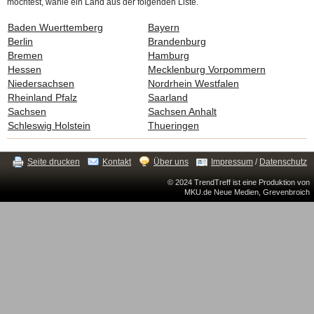
möchtest, wähle ein Land aus der folgenden Liste.
Baden Wuerttemberg
Bayern
Berlin
Brandenburg
Bremen
Hamburg
Hessen
Mecklenburg Vorpommern
Niedersachsen
Nordrhein Westfalen
Rheinland Pfalz
Saarland
Sachsen
Sachsen Anhalt
Schleswig Holstein
Thueringen
Seite drucken
Kontakt
Über uns
Impressum
/
Datenschutz
© 2024 TrendTreff ist eine Produktion von
MKU.de Neue Medien, Grevenbroich