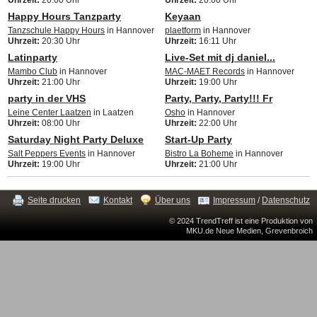
Uhrzeit:
20:00 Uhr
Uhrzeit:
20:00 Uhr
Happy Hours Tanzparty
Keyaan
Tanzschule Happy Hours
in Hannover
plaetform
in Hannover
Uhrzeit:
20:30 Uhr
Uhrzeit:
16:11 Uhr
Latinparty
Live-Set mit dj daniel...
Mambo Club
in Hannover
MAC-MAET Records
in Hannover
Uhrzeit:
21:00 Uhr
Uhrzeit:
19:00 Uhr
party in der VHS
Party, Party, Party!!! Fr
Leine Center Laatzen
in Laatzen
Osho
in Hannover
Uhrzeit:
08:00 Uhr
Uhrzeit:
22:00 Uhr
Saturday Night Party Deluxe
Start-Up Party
Salt Peppers Events
in Hannover
Bistro La Boheme
in Hannover
Uhrzeit:
19:00 Uhr
Uhrzeit:
21:00 Uhr
Seite drucken
Kontakt
Über uns
Impressum
/
Datenschutz
© 2024 TrendTreff ist eine Produktion von
MKU.de Neue Medien, Grevenbroich