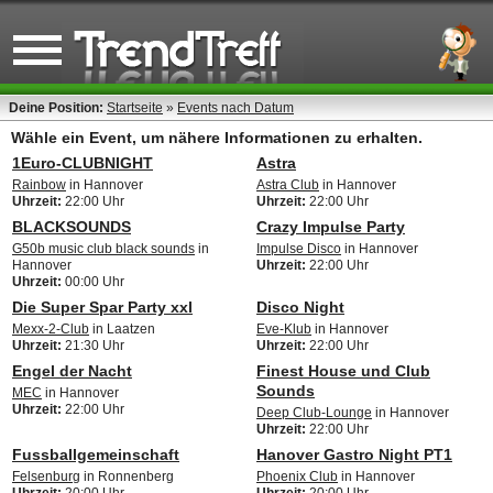
Deine Position:
Startseite
»
Events nach Datum
Wähle ein Event, um nähere Informationen zu erhalten.
1Euro-CLUBNIGHT
Astra
Rainbow
in Hannover
Astra Club
in Hannover
Uhrzeit:
22:00 Uhr
Uhrzeit:
22:00 Uhr
BLACKSOUNDS
Crazy Impulse Party
G50b music club black sounds
in
Impulse Disco
in Hannover
Hannover
Uhrzeit:
22:00 Uhr
Uhrzeit:
00:00 Uhr
Die Super Spar Party xxl
Disco Night
Mexx-2-Club
in Laatzen
Eve-Klub
in Hannover
Uhrzeit:
21:30 Uhr
Uhrzeit:
22:00 Uhr
Engel der Nacht
Finest House und Club
Sounds
MEC
in Hannover
Uhrzeit:
22:00 Uhr
Deep Club-Lounge
in Hannover
Uhrzeit:
22:00 Uhr
Fussballgemeinschaft
Hanover Gastro Night PT1
Felsenburg
in Ronnenberg
Phoenix Club
in Hannover