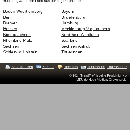
möchtest, wähle ein Land aus der folgenden Liste.
Baden Wuerttemberg
Bayern
Berlin
Brandenburg
Bremen
Hamburg
Hessen
Mecklenburg Vorpommern
Niedersachsen
Nordrhein Westfalen
Rheinland Pfalz
Saarland
Sachsen
Sachsen Anhalt
Schleswig Holstein
Thueringen
Seite drucken
Kontakt
Über uns
Impressum
/
Datenschutz
© 2024 TrendTreff ist eine Produktion von
MKU.de Neue Medien, Grevenbroich