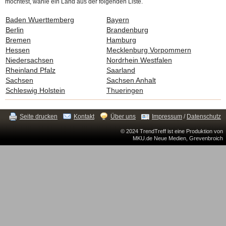
möchtest, wähle ein Land aus der folgenden Liste.
Baden Wuerttemberg
Bayern
Berlin
Brandenburg
Bremen
Hamburg
Hessen
Mecklenburg Vorpommern
Niedersachsen
Nordrhein Westfalen
Rheinland Pfalz
Saarland
Sachsen
Sachsen Anhalt
Schleswig Holstein
Thueringen
Seite drucken
Kontakt
Über uns
Impressum
/
Datenschutz
© 2024 TrendTreff ist eine Produktion von
MKU.de Neue Medien, Grevenbroich