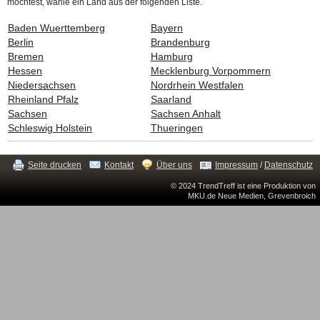
möchtest, wähle ein Land aus der folgenden Liste.
Baden Wuerttemberg
Bayern
Berlin
Brandenburg
Bremen
Hamburg
Hessen
Mecklenburg Vorpommern
Niedersachsen
Nordrhein Westfalen
Rheinland Pfalz
Saarland
Sachsen
Sachsen Anhalt
Schleswig Holstein
Thueringen
Seite drucken
Kontakt
Über uns
Impressum
/
Datenschutz
© 2024 TrendTreff ist eine Produktion von
MKU.de Neue Medien, Grevenbroich