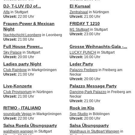
DJ- T-LUV (DJ of...
El Kursaal
Alfa
in Stuttgart
Zentralsaal
in Nürtingen
Uhrzeit:
22:00 Uhr
Uhrzeit:
21:00 Uhr
Frauen-Power & Mexican
FRIDAY T 1210
Night
M1 Stuttgart
in Stuttgart
Uhrzeit:
23:00 Uhr
Nachtschicht Leonberg
in Leonberg
Uhrzeit:
21:00 Uhr
Full House Power...
Grosse Weihnachts-Gala -...
Sky Palace
in Stuttgart
LUCKY PUNCH
in Stuttgart
Uhrzeit:
20:00 Uhr
Uhrzeit:
16:00 Uhr
Ladies party Night
Leder Party
Club Rainbow
in Markgröningen
Palazzo Freiberg
in Freiberg am
Uhrzeit:
21:00 Uhr
Neckar
Uhrzeit:
20:00 Uhr
Live-Konzerte
Palazzo Message Party
Club Provisorium
in Nürtingen
Dancing-Park Palazzo
in Freiberg am
Uhrzeit:
21:00 Uhr
Neckar
Uhrzeit:
21:00 Uhr
RITMO - ITALIANO
Rock im Klo
soundcafe Vegas
in Markgröningen
See-Studio
in Böblingen
Uhrzeit:
22:00 Uhr
Uhrzeit:
20:00 Uhr
Salsa Rueda Übungsparty
Salsa Übungsparty
waldheim wangen
in Stuttgart
Waldhaus in Stuttgart Wangen
in