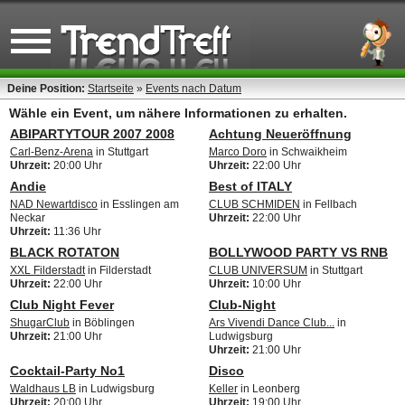
Deine Position:
Startseite
»
Events nach Datum
Wähle ein Event, um nähere Informationen zu erhalten.
ABIPARTYTOUR 2007 2008
Achtung Neueröffnung
Carl-Benz-Arena
in Stuttgart
Marco Doro
in Schwaikheim
Uhrzeit:
20:00 Uhr
Uhrzeit:
22:00 Uhr
Andie
Best of ITALY
NAD Newartdisco
in Esslingen am
CLUB SCHMIDEN
in Fellbach
Neckar
Uhrzeit:
22:00 Uhr
Uhrzeit:
11:36 Uhr
BLACK ROTATON
BOLLYWOOD PARTY VS RNB
XXL Filderstadt
in Filderstadt
CLUB UNIVERSUM
in Stuttgart
Uhrzeit:
22:00 Uhr
Uhrzeit:
10:00 Uhr
Club Night Fever
Club-Night
ShugarClub
in Böblingen
Ars Vivendi Dance Club...
in
Uhrzeit:
21:00 Uhr
Ludwigsburg
Uhrzeit:
21:00 Uhr
Cocktail-Party No1
Disco
Waldhaus LB
in Ludwigsburg
Keller
in Leonberg
Uhrzeit:
20:00 Uhr
Uhrzeit:
19:00 Uhr