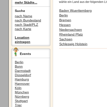
wähle ein Land aus der folgenden Li
mehr Städte...
Baden Wuerttemberg
Suche
Berlin
nach Name
Bremen
nach Bundesland
nach Stadt/PLZ
Hessen
nach Karte
Niedersachsen
Rheinland Pfalz
Location
Sachsen
eintragen
Schleswig Holstein
Events
Berlin
Bonn
Darmstadt
Düsseldorf
Hamburg
Hannover
Köln
München
Nürnberg
Stuttgart
Trier