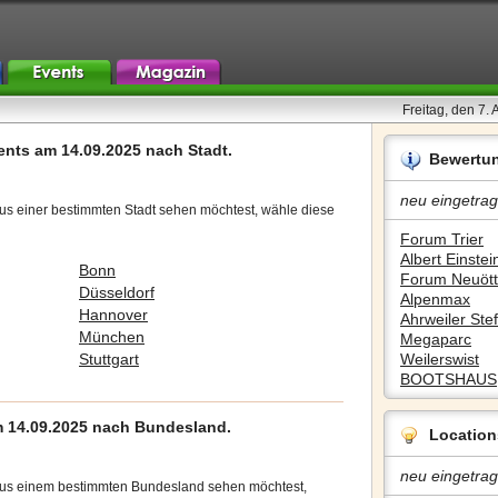
Freitag, den 7.
ents am 14.09.2025 nach Stadt.
Bewertu
neu eingetrag
us einer bestimmten Stadt sehen möchtest, wähle diese
Forum Trier
Albert Einstein
Bonn
Forum Neuött
Düsseldorf
Alpenmax
Hannover
Ahrweiler Stef
München
Megaparc
Stuttgart
Weilerswist
BOOTSHAUS
 14.09.2025 nach Bundesland.
Location
neu eingetrag
aus einem bestimmten Bundesland sehen möchtest,