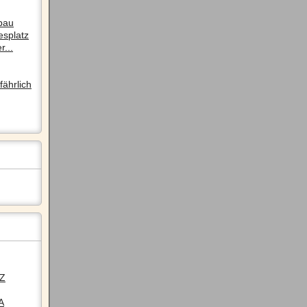
pau
esplatz
r...
ährlich
LZ
A