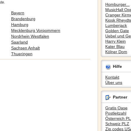
ste.
Homburger...
MusicHall Op
Bayern
Cranger Kirm
Brandenburg
Kiosk Rheydte
Hamburg
Lumberjack
Mecklenburg Vorpommern
Golden Gate
Uebel und Gef
Nordrhein Westfalen
Harry Klein
Saarland
Kater Blau
Sachsen Anhalt
Kölner Dom
Thueringen
Hilfe
Kontakt
Über uns
Partner
Gratis Oase
Postleitzahl
Österreich P
Schweiz PLZ
Zip codes US