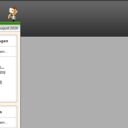
 August 2026
ngen
en...
...
ing
fi
s
en...