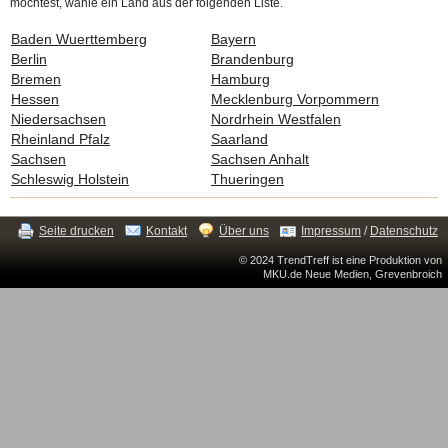
möchtest, wähle ein Land aus der folgenden Liste.
Baden Wuerttemberg
Bayern
Berlin
Brandenburg
Bremen
Hamburg
Hessen
Mecklenburg Vorpommern
Niedersachsen
Nordrhein Westfalen
Rheinland Pfalz
Saarland
Sachsen
Sachsen Anhalt
Schleswig Holstein
Thueringen
Seite drucken
Kontakt
Über uns
Impressum
/
Datenschutz
© 2024 TrendTreff ist eine Produktion von
MKU.de Neue Medien, Grevenbroich