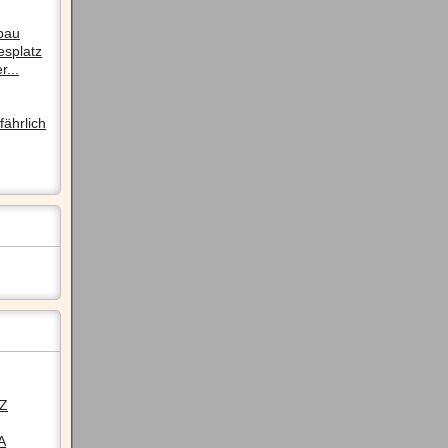
pau
esplatz
r...
ährlich
LZ
A