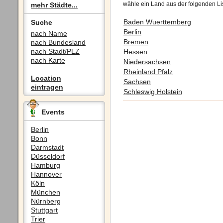
wähle ein Land aus der folgenden Li
mehr Städte...
Baden Wuerttemberg
Suche
Berlin
nach Name
Bremen
nach Bundesland
nach Stadt/PLZ
Hessen
nach Karte
Niedersachsen
Rheinland Pfalz
Location
Sachsen
eintragen
Schleswig Holstein
Events
Berlin
Bonn
Darmstadt
Düsseldorf
Hamburg
Hannover
Köln
München
Nürnberg
Stuttgart
Trier