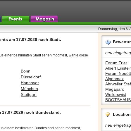
Donnerstag, den 6. 
ents am 17.07.2026 nach Stadt.
Bewertu
neu eingetrag
us einer bestimmten Stadt sehen möchtest, wähle diese
Forum Trier
Albert Einstein
Bonn
Forum Neuött
Düsseldorf
Alpenmax
Hannover
Ahrweiler Stef
München
Megaparc
Stuttgart
Weilerswist
BOOTSHAUS
 17.07.2026 nach Bundesland.
Location
neu eingetrag
aus einem bestimmten Bundesland sehen möchtest,