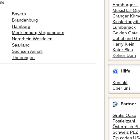
ste.
Homburger...
MusicHall Op
Bayern
Cranger Kirm
Brandenburg
Kiosk Rheydte
Hamburg
Lumberjack
Mecklenburg Vorpommern
Golden Gate
Uebel und Gef
Nordrhein Westfalen
Harry Klein
Saarland
Kater Blau
Sachsen Anhalt
Kölner Dom
Thueringen
Hilfe
Kontakt
Über uns
Partner
Gratis Oase
Postleitzahl
Österreich P
Schweiz PLZ
Zip codes US