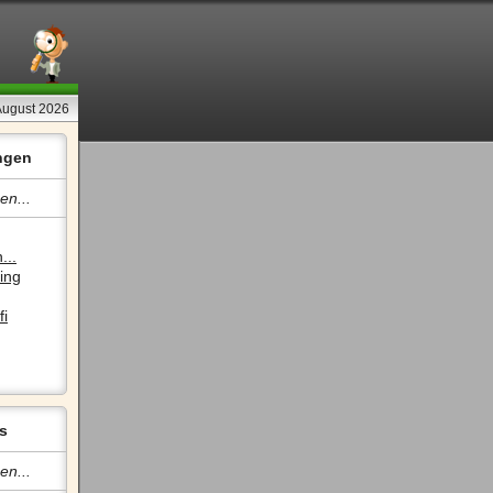
August 2026
ngen
en...
...
ing
fi
s
en...