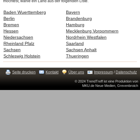
möchtest, wähle ein Land aus der folgenden Liste.
Baden Wuerttemberg
Bayern
Berlin
Brandenburg
Bremen
Hamburg
Hessen
Mecklenburg Vorpommern
Niedersachsen
Nordrhein Westfalen
Rheinland Pfalz
Saarland
Sachsen
Sachsen Anhalt
Schleswig Holstein
Thueringen
Seite drucken
Kontakt
Über uns
Impressum
/
Datenschutz
© 2024 TrendTreff ist eine Produktion von
MKU.de Neue Medien, Grevenbroich