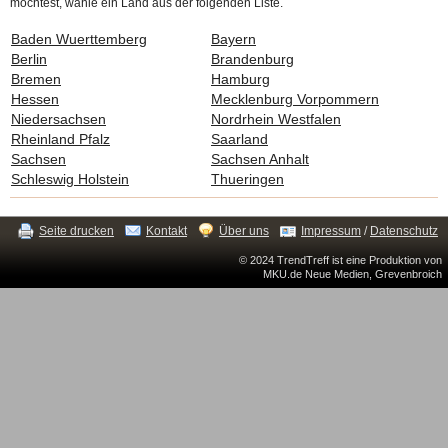
möchtest, wähle ein Land aus der folgenden Liste.
Baden Wuerttemberg
Bayern
Berlin
Brandenburg
Bremen
Hamburg
Hessen
Mecklenburg Vorpommern
Niedersachsen
Nordrhein Westfalen
Rheinland Pfalz
Saarland
Sachsen
Sachsen Anhalt
Schleswig Holstein
Thueringen
Seite drucken
Kontakt
Über uns
Impressum
/
Datenschutz
© 2024 TrendTreff ist eine Produktion von
MKU.de Neue Medien, Grevenbroich