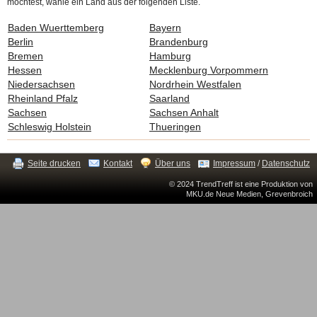
möchtest, wähle ein Land aus der folgenden Liste.
Baden Wuerttemberg
Bayern
Berlin
Brandenburg
Bremen
Hamburg
Hessen
Mecklenburg Vorpommern
Niedersachsen
Nordrhein Westfalen
Rheinland Pfalz
Saarland
Sachsen
Sachsen Anhalt
Schleswig Holstein
Thueringen
Seite drucken
Kontakt
Über uns
Impressum
/
Datenschutz
© 2024 TrendTreff ist eine Produktion von
MKU.de Neue Medien, Grevenbroich