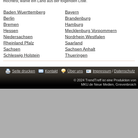
möchtest, wähle ein Land aus der folgenden Liste.
Baden Wuerttemberg
Bayern
Berlin
Brandenburg
Bremen
Hamburg
Hessen
Mecklenburg Vorpommern
Niedersachsen
Nordrhein Westfalen
Rheinland Pfalz
Saarland
Sachsen
Sachsen Anhalt
Schleswig Holstein
Thueringen
Seite drucken
Kontakt
Über uns
Impressum
/
Datenschutz
© 2024 TrendTreff ist eine Produktion von
MKU.de Neue Medien, Grevenbroich