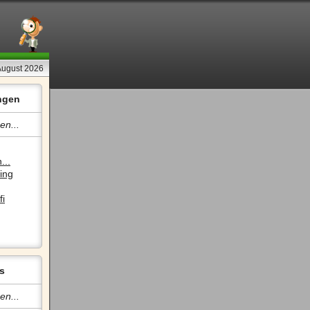
August 2026
ngen
en...
...
ing
fi
s
en...