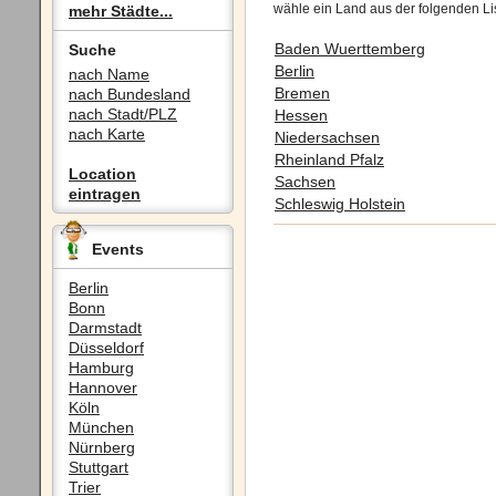
wähle ein Land aus der folgenden Li
mehr Städte...
Baden Wuerttemberg
Suche
Berlin
nach Name
Bremen
nach Bundesland
nach Stadt/PLZ
Hessen
nach Karte
Niedersachsen
Rheinland Pfalz
Location
Sachsen
eintragen
Schleswig Holstein
Events
Berlin
Bonn
Darmstadt
Düsseldorf
Hamburg
Hannover
Köln
München
Nürnberg
Stuttgart
Trier