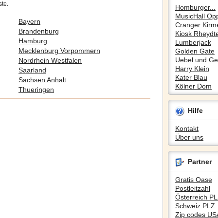
ste.
Homburger...
MusicHall Op
Bayern
Cranger Kirm
Brandenburg
Kiosk Rheydte
Hamburg
Lumberjack
Mecklenburg Vorpommern
Golden Gate
Uebel und Gef
Nordrhein Westfalen
Harry Klein
Saarland
Kater Blau
Sachsen Anhalt
Kölner Dom
Thueringen
Hilfe
Kontakt
Über uns
Partner
Gratis Oase
Postleitzahl
Österreich P
Schweiz PLZ
Zip codes US