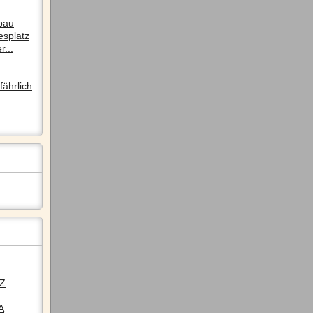
pau
esplatz
r...
ährlich
LZ
A