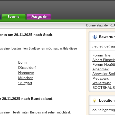
Donnerstag, den 6. 
ents am 29.11.2025 nach Stadt.
Bewertu
neu eingetrag
us einer bestimmten Stadt sehen möchtest, wähle diese
Forum Trier
Albert Einstein
Bonn
Forum Neuött
Düsseldorf
Alpenmax
Hannover
Ahrweiler Stef
München
Megaparc
Stuttgart
Weilerswist
BOOTSHAUS
 29.11.2025 nach Bundesland.
Location
neu eingetrag
aus einem bestimmten Bundesland sehen möchtest,