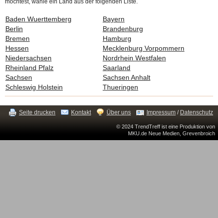
möchtest, wähle ein Land aus der folgenden Liste.
Baden Wuerttemberg
Bayern
Berlin
Brandenburg
Bremen
Hamburg
Hessen
Mecklenburg Vorpommern
Niedersachsen
Nordrhein Westfalen
Rheinland Pfalz
Saarland
Sachsen
Sachsen Anhalt
Schleswig Holstein
Thueringen
Seite drucken
Kontakt
Über uns
Impressum
/
Datenschutz
© 2024 TrendTreff ist eine Produktion von
MKU.de Neue Medien, Grevenbroich