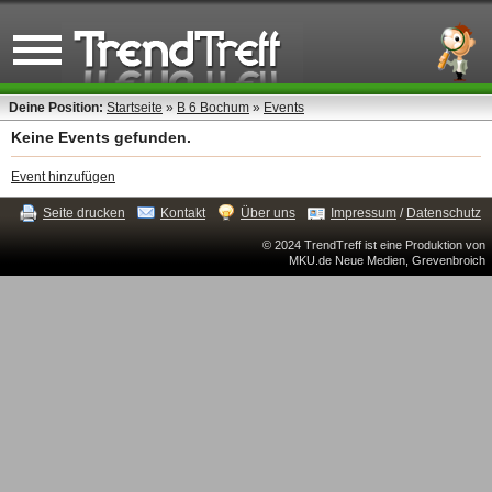
Deine Position:
Startseite
»
B 6 Bochum
»
Events
Keine Events gefunden.
Event hinzufügen
Seite drucken
Kontakt
Über uns
Impressum
/
Datenschutz
© 2024 TrendTreff ist eine Produktion von
MKU.de Neue Medien, Grevenbroich