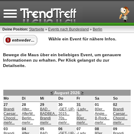
Deine Position:
Startseite
»
Events nach Bundesland
»
Berlin
Wähle ein Event für nähere Infos.
Bewege die Maus über ein beliebiges Event, um genauere
Informationen zu erhalten. Per Klick gelangst du zur
Detailseite.
<
August 2026
>
Mo
Di
Mi
Do
Fr
Sa
So
27
28
29
30
31
01
02
Brandi
After...
BAD...
-GET- UP-
-Lady...
80er...
Brandi
Caesar...
AfterW...
BADBEA...
2015...
5...
Angie...
Caesar...
Chocol...
Berlin...
Brandi
70s...
80er...
B-Rock...
Chocol...
mehr...
mehr...
mehr...
mehr...
mehr...
mehr...
mehr...
03
04
05
06
07
08
09
Brandi
After...
BAD...
-GET- UP-
-Lady...
80er...
Brandi