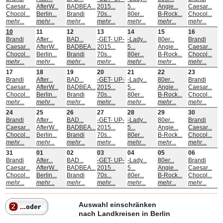
Caesar...
AfterW...
BADBEA...
2015...
5...
Angie...
Caesar...
Chocol...
Berlin...
Brandi
70s...
80er...
B-Rock...
Chocol...
mehr...
mehr...
mehr...
mehr...
mehr...
mehr...
mehr...
10
11
12
13
14
15
16
Brandi
After...
BAD...
-GET- UP-
-Lady...
80er...
Brandi
Caesar...
AfterW...
BADBEA...
2015...
5...
Angie...
Caesar...
Chocol...
Berlin...
Brandi
70s...
80er...
B-Rock...
Chocol...
mehr...
mehr...
mehr...
mehr...
mehr...
mehr...
mehr...
17
18
19
20
21
22
23
Brandi
After...
BAD...
-GET- UP-
-Lady...
80er...
Brandi
Caesar...
AfterW...
BADBEA...
2015...
5...
Angie...
Caesar...
Chocol...
Berlin...
Brandi
70s...
80er...
B-Rock...
Chocol...
mehr...
mehr...
mehr...
mehr...
mehr...
mehr...
mehr...
24
25
26
27
28
29
30
Brandi
After...
BAD...
-GET- UP-
-Lady...
80er...
Brandi
Caesar...
AfterW...
BADBEA...
2015...
5...
Angie...
Caesar...
Chocol...
Berlin...
Brandi
70s...
80er...
B-Rock...
Chocol...
mehr...
mehr...
mehr...
mehr...
mehr...
mehr...
mehr...
31
01
02
03
04
05
06
Brandi
After...
BAD...
-GET- UP-
-Lady...
80er...
Brandi
Caesar...
AfterW...
BADBEA...
2015...
5...
Angie...
Caesar...
Chocol...
Berlin...
Brandi
70s...
80er...
B-Rock...
Chocol...
mehr...
mehr...
mehr...
mehr...
mehr...
mehr...
mehr...
Auswahl einschränken
nach Landkreisen in Berlin