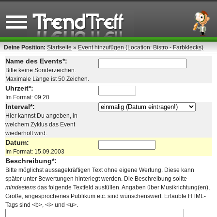
Deine Position:
Startseite
»
Event hinzufügen (Location: Bistro - Farbklecks)
Name des Events*:
Bitte keine Sonderzeichen.
Maximale Länge ist 50 Zeichen.
Uhrzeit*:
Im Format: 09:20
Interval*:
Hier kannst Du angeben, in
welchem Zyklus das Event
wiederholt wird.
Datum:
Im Format: 15.09.2003
Beschreibung*:
Bitte möglichst aussagekräftigen Text ohne eigene Wertung. Diese kann
später unter Bewertungen hinterlegt werden. Die Beschreibung sollte
mindestens
das folgende Textfeld ausfüllen. Angaben über Musikrichtung(en),
Größe, angesprochenes Publikum etc. sind wünschenswert. Erlaubte HTML-
Tags sind <b>, <i> und <u>.