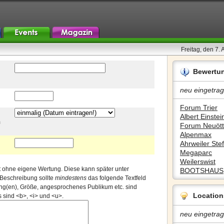
Freitag, den 7.
Bewertu
neu eingetrag
Forum Trier
Albert Einstein
m
Forum Neuött
Alpenmax
Ahrweiler Stef
Megaparc
Weilerswist
xt ohne eigene Wertung. Diese kann später unter
BOOTSHAUS
 Beschreibung sollte
mindestens
das folgende Textfeld
ng(en), Größe, angesprochenes Publikum etc. sind
Location
sind <b>, <i> und <u>.
neu eingetrag