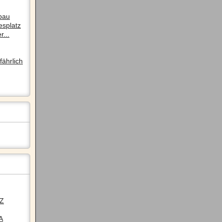
pau
esplatz
r...
ährlich
LZ
A