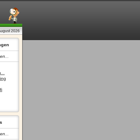
 August 2026
ngen
en...
...
ing
fi
s
en...