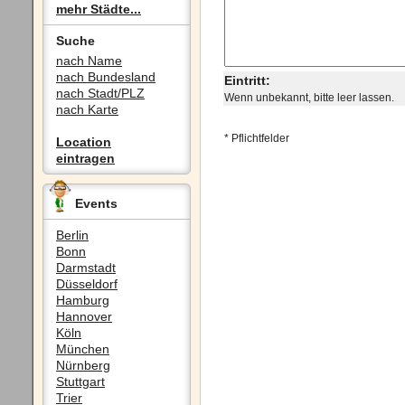
mehr Städte...
Suche
nach Name
nach Bundesland
Eintritt:
nach Stadt/PLZ
Wenn unbekannt, bitte leer lassen.
nach Karte
* Pflichtfelder
Location
eintragen
Events
Berlin
Bonn
Darmstadt
Düsseldorf
Hamburg
Hannover
Köln
München
Nürnberg
Stuttgart
Trier