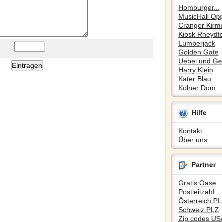
Homburger...
MusicHall Op
Cranger Kirm
Kiosk Rheydte
Lumberjack
Golden Gate
Uebel und Gef
Harry Klein
Kater Blau
Kölner Dom
Hilfe
Kontakt
Über uns
Partner
Gratis Oase
Postleitzahl
Österreich P
Schweiz PLZ
Zip codes US