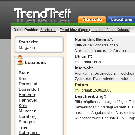
Deine Position:
Startseite
»
Event hinzufügen (Location: Bistro Kakadu)
Name des Events*:
Startseite
Bitte keine Sonderzeichen.
Magazin
Maximale Länge ist 50 Zeichen.
Uhrzeit*:
Locations
Im Format: 09:20
Interval*:
Berlin
Hier kannst Du angeben, in welche
Bonn
Zyklus das Event wiederholt wird.
Darmstadt
Datum:
Düsseldorf
Im Format: 15.09.2003
Hamburg
Beschreibung*:
Hannover
Bitte möglichst aussagekräftigen Te
Köln
Bewertungen hinterlegt werden. Die
München
ausfüllen. Angaben über Musikrichtu
Nürnberg
wünschenswert. Erlaubte HTML-Tags 
Stuttgart
Trier
Ruhrgebiet