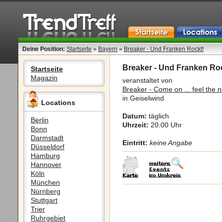
Deine Position:
Startseite
»
Bayern
»
Breaker - Und Franken Rockt!
Breaker - Und Franken Ro
Startseite
Magazin
veranstaltet von
Breaker - Come on ... feel the n
in Geiselwind
Locations
Datum:
täglich
Berlin
Uhrzeit:
20:00 Uhr
Bonn
Darmstadt
Eintritt:
keine Angabe
Düsseldorf
Hamburg
Hannover
Köln
München
Nürnberg
Stuttgart
Trier
Ruhrgebiet