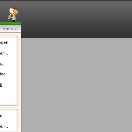
August 2026
ngen
en...
...
ing
fi
s
en...