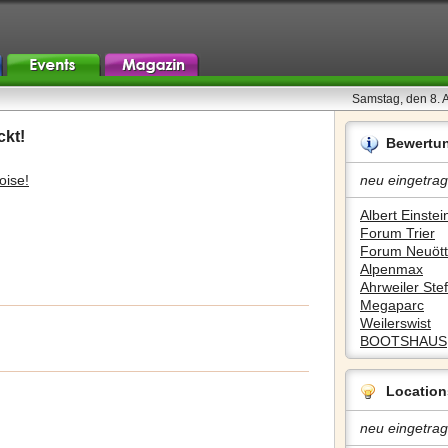
Samstag, den 8. 
ckt!
Bewertu
oise!
neu eingetrag
Albert Einstein
Forum Trier
Forum Neuött
Alpenmax
Ahrweiler Stef
Megaparc
Weilerswist
BOOTSHAUS
Location
neu eingetrag