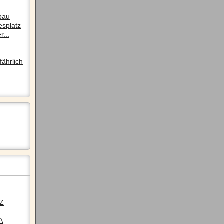
pau
esplatz
r...
ährlich
LZ
A