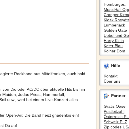
Homburger...
MusicHall Op
Cranger Kirm
Kiosk Rheydte
Lumberjack
Golden Gate
Uebel und Gef
Harry Klein
Kater Blau
Kölner Dom
Hilfe
gagierte Rockband aus Mittelfranken, auch bald
Kontakt
Über uns
 von Dio oder AC/DC über aktuelle Hits bis hin
n Maiden, Judas Priest, Hammerfall,
Partner
Soil usw., wird bei einem Live-Konzert alles
Gratis Oase
Postleitzahl
er Open-Air: Die Band heizt gnadenlos ein!
Österreich P
Schweiz PLZ
est Du auf:
Zip codes US