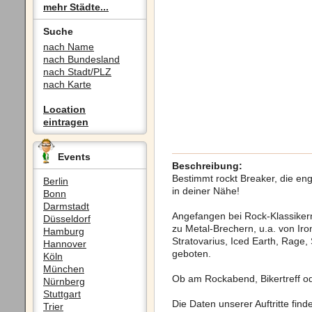
mehr Städte...
Suche
nach Name
nach Bundesland
nach Stadt/PLZ
nach Karte
Location
eintragen
Events
Beschreibung:
Bestimmt rockt Breaker, die en
Berlin
in deiner Nähe!
Bonn
Darmstadt
Angefangen bei Rock-Klassikern
Düsseldorf
zu Metal-Brechern, u.a. von Iro
Hamburg
Stratovarius, Iced Earth, Rage, 
Hannover
geboten.
Köln
München
Ob am Rockabend, Bikertreff od
Nürnberg
Stuttgart
Die Daten unserer Auftritte find
Trier