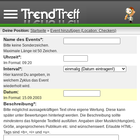
Deine Position:
Startseite
»
Event hinzufügen (Location: Checkers)
Name des Events*:
Bitte keine Sonderzeichen.
Maximale Länge ist 50 Zeichen.
Uhrzeit*:
Im Format: 09:20
Interval*:
Hier kannst Du angeben, in
welchem Zyklus das Event
wiederholt wird.
Datum:
Im Format: 15.09.2003
Beschreibung*:
Bitte möglichst aussagekräftigen Text ohne eigene Wertung. Diese kann
später unter Bewertungen hinterlegt werden. Die Beschreibung sollte
mindestens
das folgende Textfeld ausfüllen. Angaben über Musikrichtung(en),
Größe, angesprochenes Publikum etc. sind wünschenswert. Erlaubte HTML-
Tags sind <b>, <i> und <u>.