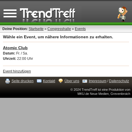
Deine Position:
Startseite
»
Congresshalle
»
Events
Wähle ein Event, um nähere Informationen zu erhalten.
Atomic Club
Datum:
Fr. / Sa.
Uhrzeit:
22:00 Uhr
Event hinzufügen
Seite drucken
Kontakt
Über uns
Impressum
/
Datenschutz
© 2024 TrendTreff ist eine Produktion von
MKU.de Neue Medien, Grevenbroich