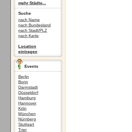
mehr Städte...
Suche
nach Name
nach Bundesland
nach Stadt/PLZ
nach Karte
Location
eintragen
Events
Berlin
Bonn
Darmstadt
Düsseldorf
Hamburg
Hannover
Köln
München
Nürnberg
Stuttgart
Trier