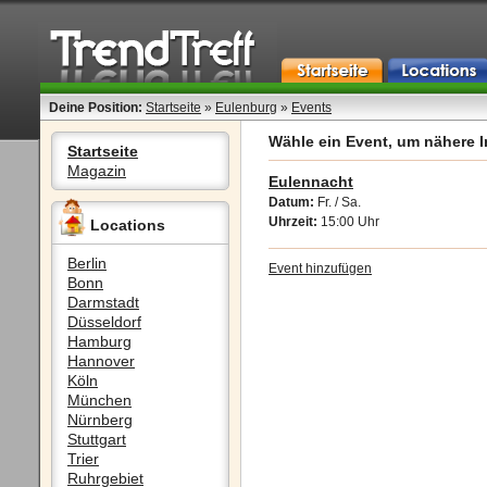
Deine Position:
Startseite
»
Eulenburg
»
Events
Wähle ein Event, um nähere I
Startseite
Magazin
Eulennacht
Datum:
Fr. / Sa.
Uhrzeit:
15:00 Uhr
Locations
Berlin
Event hinzufügen
Bonn
Darmstadt
Düsseldorf
Hamburg
Hannover
Köln
München
Nürnberg
Stuttgart
Trier
Ruhrgebiet