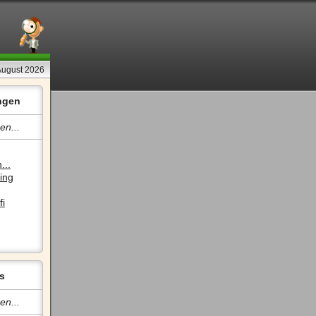
 August 2026
ngen
en...
...
ing
fi
s
en...