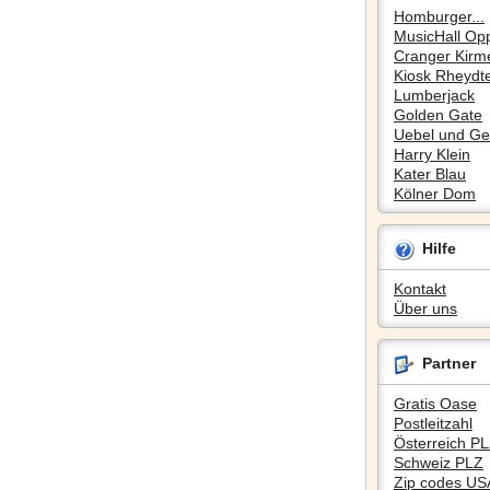
Homburger...
MusicHall Op
Cranger Kirm
Kiosk Rheydte
Lumberjack
Golden Gate
Uebel und Gef
Harry Klein
Kater Blau
Kölner Dom
Hilfe
Kontakt
Über uns
Partner
Gratis Oase
Postleitzahl
Österreich P
Schweiz PLZ
Zip codes US