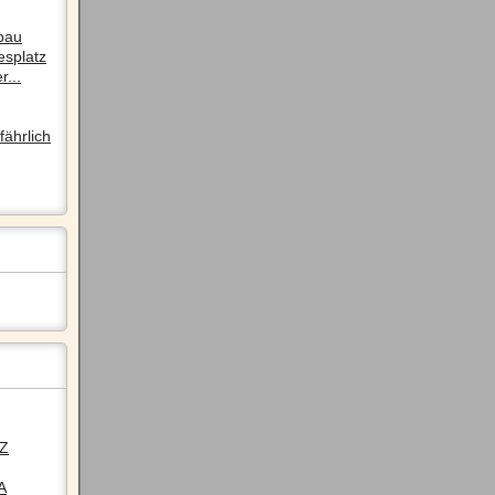
pau
esplatz
r...
ährlich
LZ
A