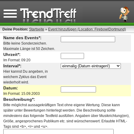
Deine Position:
Startseite
»
Event hinzufügen (Location: FirebowlDortmund)
Name des Events*:
Bitte keine Sonderzeichen.
Maximale Länge ist 50 Zeichen.
Uhrzeit*:
Im Format: 09:20
Interval*:
Hier kannst Du angeben, in
welchem Zyklus das Event
wiederholt wird.
Datum:
Im Format: 15.09.2003
Beschreibung*:
Bitte möglichst aussagekräftigen Text ohne eigene Wertung. Diese kann
später unter Bewertungen hinterlegt werden. Die Beschreibung sollte
mindestens
das folgende Textfeld ausfüllen. Angaben über Musikrichtung(en),
Größe, angesprochenes Publikum etc. sind wünschenswert. Erlaubte HTML-
Tags sind <b>, <i> und <u>.