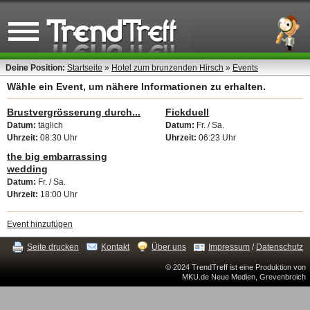
Deine Position:
Startseite
»
Hotel zum brunzenden Hirsch
»
Events
Wähle ein Event, um nähere Informationen zu erhalten.
Brustvergrösserung durch...
Fickduell
Datum:
täglich
Datum:
Fr. / Sa.
Uhrzeit:
08:30 Uhr
Uhrzeit:
06:23 Uhr
the big embarrassing
wedding
Datum:
Fr. / Sa.
Uhrzeit:
18:00 Uhr
Event hinzufügen
Seite drucken
Kontakt
Über uns
Impressum
/
Datenschutz
© 2024 TrendTreff ist eine Produktion von
MKU.de Neue Medien, Grevenbroich