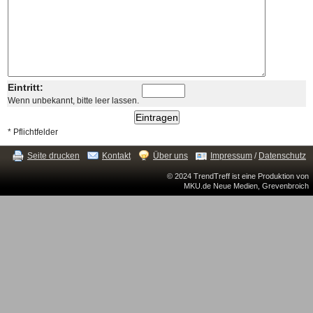
Eintritt:
Wenn unbekannt, bitte leer lassen.
* Pflichtfelder
Seite drucken
Kontakt
Über uns
Impressum
/
Datenschutz
© 2024 TrendTreff ist eine Produktion von
MKU.de Neue Medien, Grevenbroich