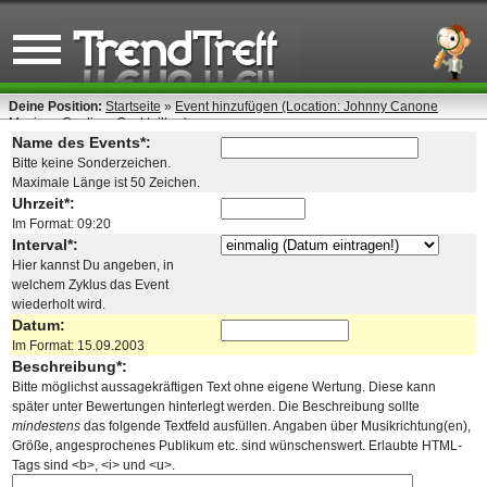
Deine Position:
Startseite
»
Event hinzufügen (Location: Johnny Canone
Mexican Cantina -Cocktailbar)
Name des Events*:
Bitte keine Sonderzeichen.
Maximale Länge ist 50 Zeichen.
Uhrzeit*:
Im Format: 09:20
Interval*:
Hier kannst Du angeben, in
welchem Zyklus das Event
wiederholt wird.
Datum:
Im Format: 15.09.2003
Beschreibung*:
Bitte möglichst aussagekräftigen Text ohne eigene Wertung. Diese kann
später unter Bewertungen hinterlegt werden. Die Beschreibung sollte
mindestens
das folgende Textfeld ausfüllen. Angaben über Musikrichtung(en),
Größe, angesprochenes Publikum etc. sind wünschenswert. Erlaubte HTML-
Tags sind <b>, <i> und <u>.