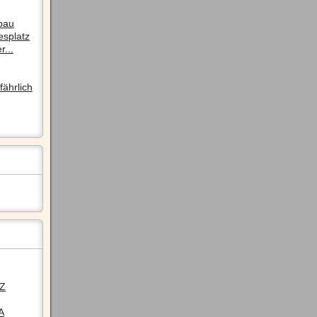
pau
esplatz
r...
ährlich
LZ
A