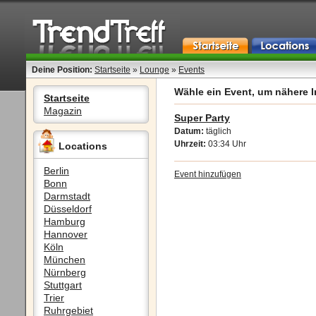
Deine Position:
Startseite
»
Lounge
»
Events
Wähle ein Event, um nähere I
Startseite
Magazin
Super Party
Datum:
täglich
Uhrzeit:
03:34 Uhr
Locations
Berlin
Event hinzufügen
Bonn
Darmstadt
Düsseldorf
Hamburg
Hannover
Köln
München
Nürnberg
Stuttgart
Trier
Ruhrgebiet