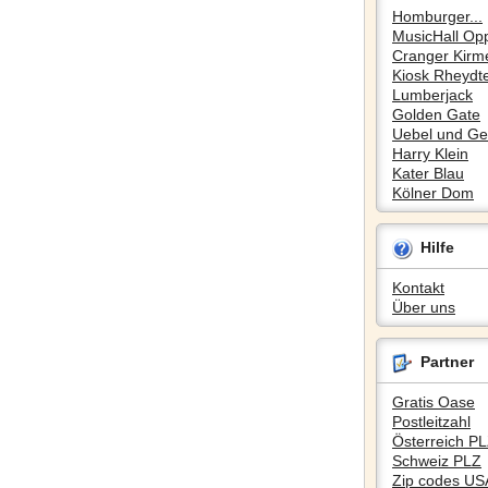
Homburger...
MusicHall Op
Cranger Kirm
Kiosk Rheydte
Lumberjack
Golden Gate
Uebel und Gef
Harry Klein
Kater Blau
Kölner Dom
Hilfe
Kontakt
Über uns
Partner
Gratis Oase
Postleitzahl
Österreich P
Schweiz PLZ
Zip codes US