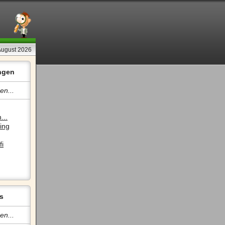
August 2026
ngen
en...
...
ing
fi
s
en...