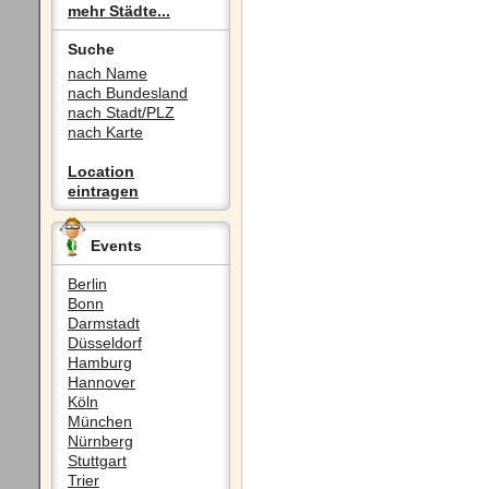
mehr Städte...
Suche
nach Name
nach Bundesland
nach Stadt/PLZ
nach Karte
Location
eintragen
Events
Berlin
Bonn
Darmstadt
Düsseldorf
Hamburg
Hannover
Köln
München
Nürnberg
Stuttgart
Trier