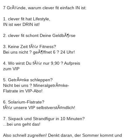
7 GrÃ¼nde, warum clever fit einfach IN ist:
1. clever fit hat Lifestyle,
IN ist wer DRIN ist!
2. clever fit schont Deine GeldbÃ¶rse
3. Keine Zeit fÃ¼r Fitness?
Bei uns nicht ? geÃ¶ffnet 6 ? 24 Uhr!
4. Wo wirst Du fÃ¼r nur 9,90 ? Aufpreis
zum VIP
5. GetrÃ¤nke schleppen?
Nicht bei uns ? MineralgetrÃ¤nke-
Flatrate im VIP-Abo!
6. Solarium-Flatrate?
fÃ¼r unsere VIP selbstverstÃ¤ndlich!
7. Sixpack und Strandfigur in 10 Minuten?
...bei uns geht das!
Also schnell zugreifen! Denkt daran, der Sommer kommt und