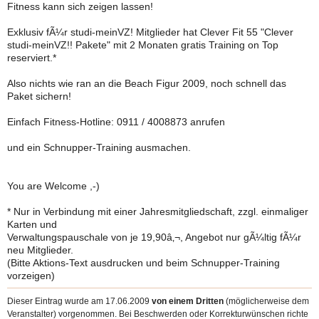
Fitness kann sich zeigen lassen!
Exklusiv fÃ¼r studi-meinVZ! Mitglieder hat Clever Fit 55 "Clever
studi-meinVZ!! Pakete" mit 2 Monaten gratis Training on Top
reserviert.*
Also nichts wie ran an die Beach Figur 2009, noch schnell das
Paket sichern!
Einfach Fitness-Hotline: 0911 / 4008873 anrufen
und ein Schnupper-Training ausmachen.
You are Welcome ,-)
* Nur in Verbindung mit einer Jahresmitgliedschaft, zzgl. einmaliger
Karten und
Verwaltungspauschale von je 19,90â‚¬, Angebot nur gÃ¼ltig fÃ¼r
neu Mitglieder.
(Bitte Aktions-Text ausdrucken und beim Schnupper-Training
vorzeigen)
Dieser Eintrag wurde am 17.06.2009
von einem Dritten
(möglicherweise dem
Veranstalter) vorgenommen. Bei Beschwerden oder Korrekturwünschen richte