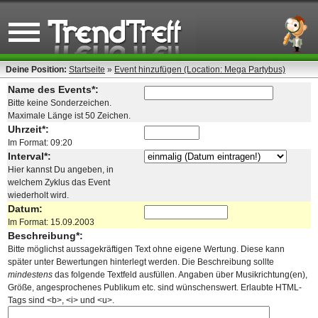
Deine Position:
Startseite
»
Event hinzufügen (Location: Mega Partybus)
Name des Events*:
Bitte keine Sonderzeichen.
Maximale Länge ist 50 Zeichen.
Uhrzeit*:
Im Format: 09:20
Interval*:
Hier kannst Du angeben, in
welchem Zyklus das Event
wiederholt wird.
Datum:
Im Format: 15.09.2003
Beschreibung*:
Bitte möglichst aussagekräftigen Text ohne eigene Wertung. Diese kann
später unter Bewertungen hinterlegt werden. Die Beschreibung sollte
mindestens
das folgende Textfeld ausfüllen. Angaben über Musikrichtung(en),
Größe, angesprochenes Publikum etc. sind wünschenswert. Erlaubte HTML-
Tags sind <b>, <i> und <u>.