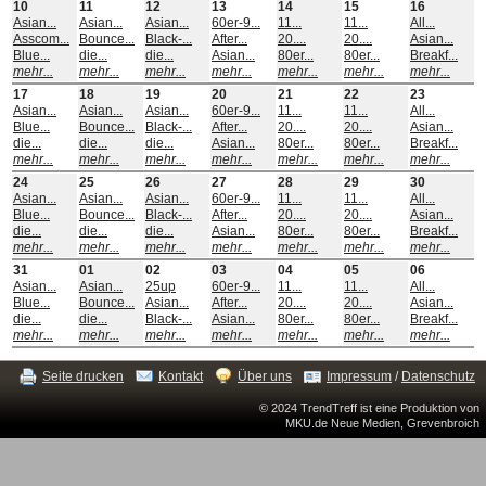
10
11
12
13
14
15
16
Asian...
Asian...
Asian...
60er-9...
11...
11...
All...
Asscom...
Bounce...
Black-...
After...
20....
20....
Asian...
Blue...
die...
die...
Asian...
80er...
80er...
Breakf...
mehr...
mehr...
mehr...
mehr...
mehr...
mehr...
mehr...
17
18
19
20
21
22
23
Asian...
Asian...
Asian...
60er-9...
11...
11...
All...
Blue...
Bounce...
Black-...
After...
20....
20....
Asian...
die...
die...
die...
Asian...
80er...
80er...
Breakf...
mehr...
mehr...
mehr...
mehr...
mehr...
mehr...
mehr...
24
25
26
27
28
29
30
Asian...
Asian...
Asian...
60er-9...
11...
11...
All...
Blue...
Bounce...
Black-...
After...
20....
20....
Asian...
die...
die...
die...
Asian...
80er...
80er...
Breakf...
mehr...
mehr...
mehr...
mehr...
mehr...
mehr...
mehr...
31
01
02
03
04
05
06
Asian...
Asian...
25up
60er-9...
11...
11...
All...
Blue...
Bounce...
Asian...
After...
20....
20....
Asian...
die...
die...
Black-...
Asian...
80er...
80er...
Breakf...
mehr...
mehr...
mehr...
mehr...
mehr...
mehr...
mehr...
Seite drucken
Kontakt
Über uns
Impressum
/
Datenschutz
© 2024 TrendTreff ist eine Produktion von
MKU.de Neue Medien, Grevenbroich