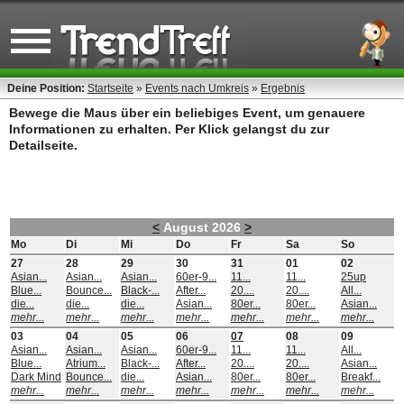
Deine Position:
Startseite
»
Events nach Umkreis
»
Ergebnis
Bewege die Maus über ein beliebiges Event, um genauere
Informationen zu erhalten. Per Klick gelangst du zur
Detailseite.
<
August 2026
>
Mo
Di
Mi
Do
Fr
Sa
So
27
28
29
30
31
01
02
Asian...
Asian...
Asian...
60er-9...
11...
11...
25up
Blue...
Bounce...
Black-...
After...
20....
20....
All...
die...
die...
die...
Asian...
80er...
80er...
Asian...
mehr...
mehr...
mehr...
mehr...
mehr...
mehr...
mehr...
03
04
05
06
07
08
09
Asian...
Asian...
Asian...
60er-9...
11...
11...
All...
Blue...
Atrium...
Black-...
After...
20....
20....
Asian...
Dark Mind
Bounce...
die...
Asian...
80er...
80er...
Breakf...
mehr...
mehr...
mehr...
mehr...
mehr...
mehr...
mehr...