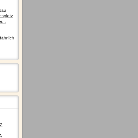
pau
esplatz
r...
ährlich
LZ
A