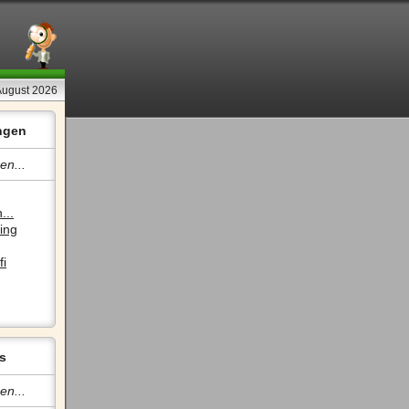
 August 2026
ngen
en...
...
ing
fi
s
en...