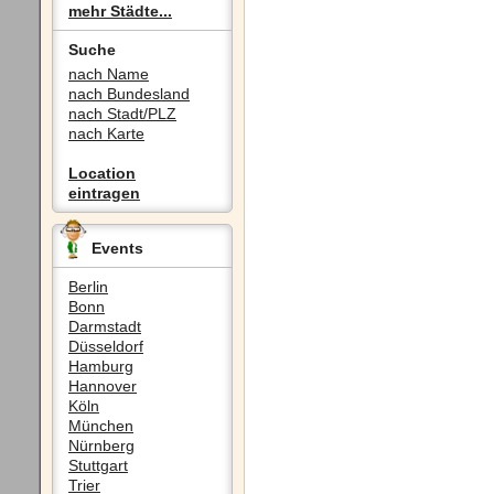
mehr Städte...
Suche
nach Name
nach Bundesland
nach Stadt/PLZ
nach Karte
Location
eintragen
Events
Berlin
Bonn
Darmstadt
Düsseldorf
Hamburg
Hannover
Köln
München
Nürnberg
Stuttgart
Trier