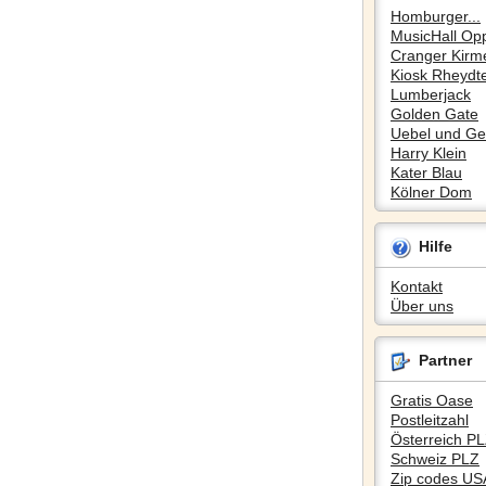
Homburger...
MusicHall Op
Cranger Kirm
Kiosk Rheydte
Lumberjack
Golden Gate
Uebel und Gef
Harry Klein
Kater Blau
Kölner Dom
Hilfe
Kontakt
Über uns
Partner
Gratis Oase
Postleitzahl
Österreich P
Schweiz PLZ
Zip codes US