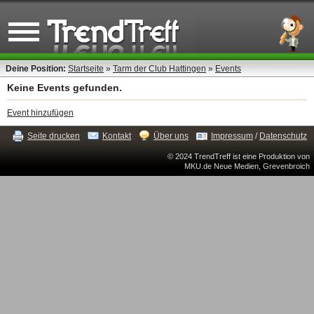
Deine Position:
Startseite
»
Tarm der Club Hattingen
»
Events
Keine Events gefunden.
Event hinzufügen
Seite drucken
Kontakt
Über uns
Impressum
/
Datenschutz
© 2024 TrendTreff ist eine Produktion von
MKU.de Neue Medien, Grevenbroich