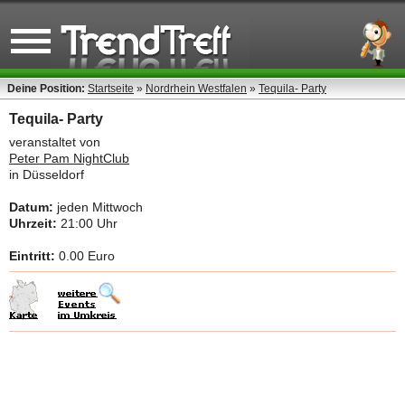
Deine Position:
Startseite
»
Nordrhein Westfalen
»
Tequila- Party
Tequila- Party
veranstaltet von
Peter Pam NightClub
in Düsseldorf
Datum:
jeden Mittwoch
Uhrzeit:
21:00 Uhr
Eintritt:
0.00 Euro