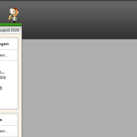
 August 2026
ngen
en...
...
ing
fi
s
en...