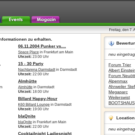
Freitag, den 7.
nformationen zu erhalten.
Bewertu
06.11.2004 Punker vs....
Space Place
in Frankfurt am Main
neu eingetrag
Uhrzeit:
23:00 Uhr
.
15 - 30 Party
Forum Trier
Nachtarena Darmstadt
in Darmstadt
Albert Einstein
Uhrzeit:
22:00 Uhr
Forum Neuött
Almhütte
Alpenmax
Ahrweiler Stef
im
Almhütte
in Darmstadt
Uhrzeit:
18:00 Uhr
Megaparc
Weilerswist
Billard Happy-Hour
BOOTSHAUS
K60 Billard Lounge
in Darmstadt
Uhrzeit:
19:00 Uhr
blaQnite
Location
blaQnite
in Frankfurt am Main
Uhrzeit:
22:00 Uhr
neu eingetrag
Cocktailnight Ladiesnight