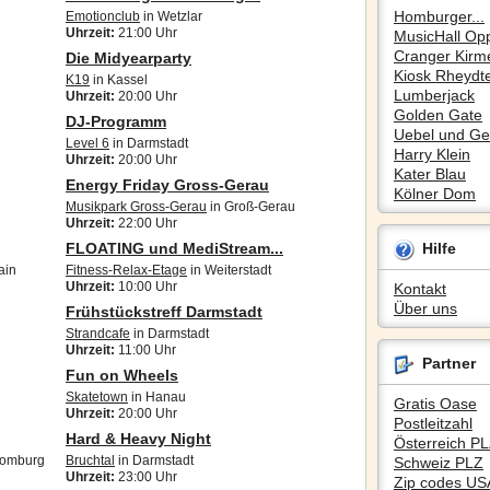
Homburger...
Emotionclub
in Wetzlar
Uhrzeit:
21:00 Uhr
MusicHall Op
Cranger Kirm
Die Midyearparty
Kiosk Rheydte
K19
in Kassel
Lumberjack
Uhrzeit:
20:00 Uhr
Golden Gate
DJ-Programm
Uebel und Gef
Level 6
in Darmstadt
Harry Klein
Uhrzeit:
20:00 Uhr
Kater Blau
Energy Friday Gross-Gerau
Kölner Dom
Musikpark Gross-Gerau
in Groß-Gerau
Uhrzeit:
22:00 Uhr
FLOATING und MediStream...
Hilfe
ain
Fitness-Relax-Etage
in Weiterstadt
Uhrzeit:
10:00 Uhr
Kontakt
Über uns
Frühstückstreff Darmstadt
Strandcafe
in Darmstadt
Uhrzeit:
11:00 Uhr
Partner
Fun on Wheels
Skatetown
in Hanau
Gratis Oase
Uhrzeit:
20:00 Uhr
Postleitzahl
Hard & Heavy Night
Österreich P
Homburg
Bruchtal
in Darmstadt
Schweiz PLZ
Uhrzeit:
23:00 Uhr
Zip codes US