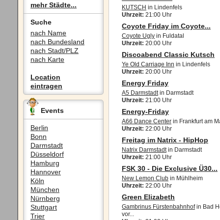
mehr Städte...
KUTSCH
in Lindenfels
Uhrzeit:
21:00 Uhr
Suche
Coyote Friday im Coyote...
nach Name
Coyote Ugly
in Fuldatal
nach Bundesland
Uhrzeit:
20:00 Uhr
nach Stadt/PLZ
Discoabend Classic Kutsch
nach Karte
Ye Old Carriage Inn
in Lindenfels
Uhrzeit:
20:00 Uhr
Location
Energy Friday
eintragen
A5 Darmstadt
in Darmstadt
Uhrzeit:
21:00 Uhr
Events
Energy-Friday
A66 Dance Center
in Frankfurt am M
Berlin
Uhrzeit:
22:00 Uhr
Bonn
Freitag im Natrix - HipHop
Darmstadt
Natrix Darmstadt
in Darmstadt
Düsseldorf
Uhrzeit:
21:00 Uhr
Hamburg
FSK 30 - Die Exclusive Ü30...
Hannover
New Lemon Club
in Mühlheim
Köln
Uhrzeit:
22:00 Uhr
München
Green Elizabeth
Nürnberg
Stuttgart
Gambrinus Fürstenbahnhof
in Bad 
vor...
Trier