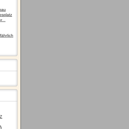
pau
esplatz
r...
ährlich
LZ
A