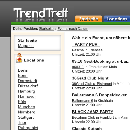
Deine Position:
Startseite
»
Events nach Datum
Wähle ein Event, um nähere I
Startseite
- PARTY PUR -
Magazin
Pascha
in Erlensee
Uhrzeit:
21:00 Uhr
Locations
09.10 Next-Booking at u-bar..
u60311
in Frankfurt am Main
Berlin
Uhrzeit:
23:00 Uhr
Bonn
38Grad Club Night
Darmstadt
38Grad Club u. Bistrorant
in Mühlhe
Düsseldorf
Uhrzeit:
22:00 Uhr
Hamburg
Ballermann 6 Doppeldecker
Hannover
Ballermann 6
in Kirchhain
Köln
Uhrzeit:
21:00 Uhr
München
BLACK JAMZ PARTY
Nürnberg
Stuttgart
Becahimi Club
in Frankfurt am Main
Uhrzeit:
22:00 Uhr
Trier
Ruhrgebiet
Classic Kutsch