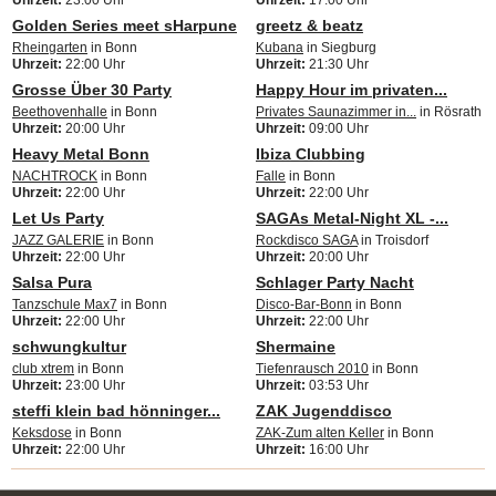
Uhrzeit:
23:00 Uhr
Uhrzeit:
17:00 Uhr
Golden Series meet sHarpune
greetz & beatz
Rheingarten
in Bonn
Kubana
in Siegburg
Uhrzeit:
22:00 Uhr
Uhrzeit:
21:30 Uhr
Grosse Über 30 Party
Happy Hour im privaten...
Beethovenhalle
in Bonn
Privates Saunazimmer in...
in Rösrath
Uhrzeit:
20:00 Uhr
Uhrzeit:
09:00 Uhr
Heavy Metal Bonn
Ibiza Clubbing
NACHTROCK
in Bonn
Falle
in Bonn
Uhrzeit:
22:00 Uhr
Uhrzeit:
22:00 Uhr
Let Us Party
SAGAs Metal-Night XL -...
JAZZ GALERIE
in Bonn
Rockdisco SAGA
in Troisdorf
Uhrzeit:
22:00 Uhr
Uhrzeit:
20:00 Uhr
Salsa Pura
Schlager Party Nacht
Tanzschule Max7
in Bonn
Disco-Bar-Bonn
in Bonn
Uhrzeit:
22:00 Uhr
Uhrzeit:
22:00 Uhr
schwungkultur
Shermaine
club xtrem
in Bonn
Tiefenrausch 2010
in Bonn
Uhrzeit:
23:00 Uhr
Uhrzeit:
03:53 Uhr
steffi klein bad hönninger...
ZAK Jugenddisco
Keksdose
in Bonn
ZAK-Zum alten Keller
in Bonn
Uhrzeit:
22:00 Uhr
Uhrzeit:
16:00 Uhr