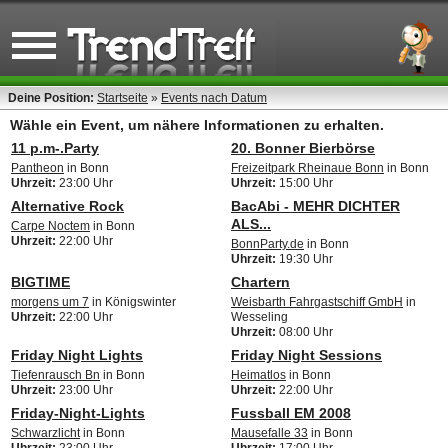
Deine Position:
Startseite
»
Events nach Datum
Wähle ein Event, um nähere Informationen zu erhalten.
11 p.m-.Party
20. Bonner Bierbörse
Pantheon
in Bonn
Freizeitpark Rheinaue Bonn
in Bonn
Uhrzeit:
23:00 Uhr
Uhrzeit:
15:00 Uhr
Alternative Rock
BacAbi - MEHR DICHTER
ALS...
Carpe Noctem
in Bonn
Uhrzeit:
22:00 Uhr
BonnParty.de
in Bonn
Uhrzeit:
19:30 Uhr
BIGTIME
Chartern
morgens um 7
in Königswinter
Weisbarth Fahrgastschiff GmbH
in
Uhrzeit:
22:00 Uhr
Wesseling
Uhrzeit:
08:00 Uhr
Friday Night Lights
Friday Night Sessions
Tiefenrausch Bn
in Bonn
Heimatlos
in Bonn
Uhrzeit:
23:00 Uhr
Uhrzeit:
22:00 Uhr
Friday-Night-Lights
Fussball EM 2008
Schwarzlicht
in Bonn
Mausefalle 33
in Bonn