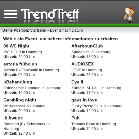
Deine Position:
Startseite
»
Events nach Datum
Wähle ein Event, um nähere Informationen zu erhalten.
00 WC Night
Afterhour-Club
PAT CLUB
in Hamburg
Spundloch
in Hamburg
Uhrzeit:
22:00 Uhr
Uhrzeit:
18:00 Uhr
astoria frühclub
AUDIOSEX
Astoria Ex-Tanzhalle
in Hamburg
LOVE
in Hamburg
Uhrzeit:
05:00 Uhr
Uhrzeit:
23:00 Uhr
bBehandlung
Cyelii
Osteopathie Hamburg
in Hamburg
Kurhotel St. Pauli
in Hamburg
Uhrzeit:
10:00 Uhr
Uhrzeit:
17:04 Uhr
Gambling night
gays in love
Wildwechsel
in Hamburg
Funky Pussy Club
in Hamburg
Uhrzeit:
20:00 Uhr
Uhrzeit:
12:00 Uhr
lbibwuoc
Pub
Diamond (Ex-Schallwerk)
in
Thomas Read
in Hamburg
Hamburg
Uhrzeit:
19:00 Uhr
Uhrzeit:
12:48 Uhr