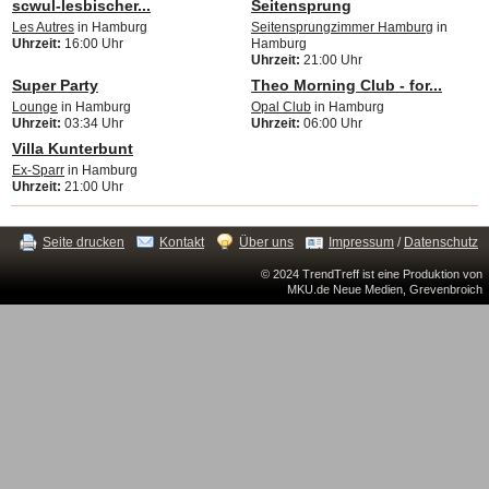
scwul-lesbischer...
Seitensprung
Les Autres
in Hamburg
Seitensprungzimmer Hamburg
in
Uhrzeit:
16:00 Uhr
Hamburg
Uhrzeit:
21:00 Uhr
Super Party
Theo Morning Club - for...
Lounge
in Hamburg
Opal Club
in Hamburg
Uhrzeit:
03:34 Uhr
Uhrzeit:
06:00 Uhr
Villa Kunterbunt
Ex-Sparr
in Hamburg
Uhrzeit:
21:00 Uhr
Seite drucken
Kontakt
Über uns
Impressum
/
Datenschutz
© 2024 TrendTreff ist eine Produktion von
MKU.de Neue Medien, Grevenbroich