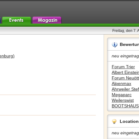
Freitag, den 7.
Bewertu
tenburg)
neu eingetrag
Forum Trier
Albert Einstein
Forum Neuött
Alpenmax
Ahrweiler Stef
Megaparc
Weilerswist
BOOTSHAUS
Location
neu eingetrag