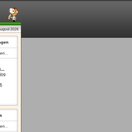
 August 2026
ngen
en...
...
ing
fi
s
en...