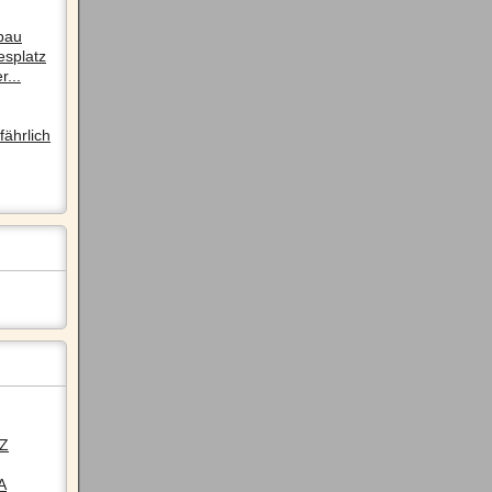
pau
esplatz
r...
ährlich
LZ
A