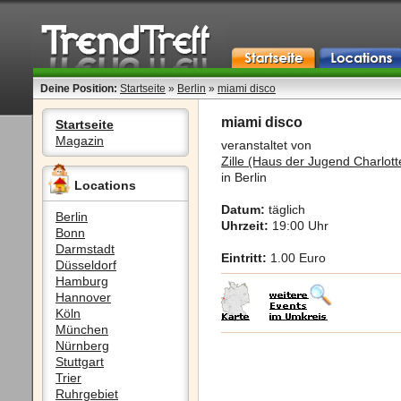
Deine Position:
Startseite
»
Berlin
»
miami disco
miami disco
Startseite
Magazin
veranstaltet von
Zille (Haus der Jugend Charlot
in Berlin
Locations
Datum:
täglich
Berlin
Uhrzeit:
19:00 Uhr
Bonn
Darmstadt
Eintritt:
1.00 Euro
Düsseldorf
Hamburg
Hannover
Köln
München
Nürnberg
Stuttgart
Trier
Ruhrgebiet