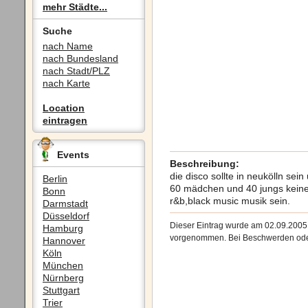
mehr Städte...
Suche
nach Name
nach Bundesland
nach Stadt/PLZ
nach Karte
Location
eintragen
Events
Beschreibung:
die disco sollte in neukölln sei
Berlin
60 mädchen und 40 jungs keine 
Bonn
r&b,black music musik sein.
Darmstadt
Düsseldorf
Dieser Eintrag wurde am 02.09.200
Hamburg
vorgenommen. Bei Beschwerden oder 
Hannover
Köln
München
Nürnberg
Stuttgart
Trier