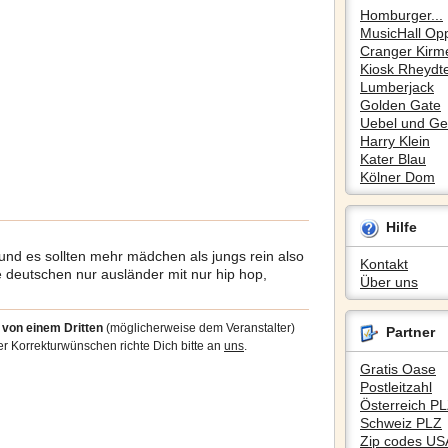
Homburger...
MusicHall Op
Cranger Kirm
Kiosk Rheydte
Lumberjack
Golden Gate
Uebel und Gef
Harry Klein
Kater Blau
Kölner Dom
Hilfe
n und es sollten mehr mädchen als jungs rein also
Kontakt
deutschen nur ausländer mit nur hip hop,
Über uns
5
von einem Dritten
(möglicherweise dem Veranstalter)
Partner
Korrekturwünschen richte Dich bitte an
uns
.
Gratis Oase
Postleitzahl
Österreich P
Schweiz PLZ
Zip codes US